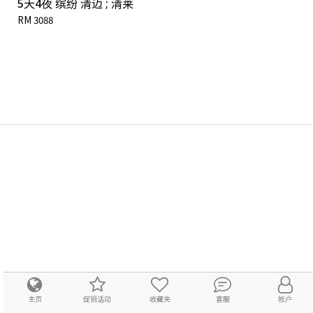
5天4夜 缤纷 清迈 ; 清莱
RM 3088
主页
促销活动
收藏夹
客服
帐户