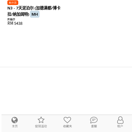
旅行团
N3 - 7天泥泊尔 (加德满都/博卡
拉/纳加阔特)
MH
开始于
RM 5438
主页
促销活动
收藏夹
客服
帐户