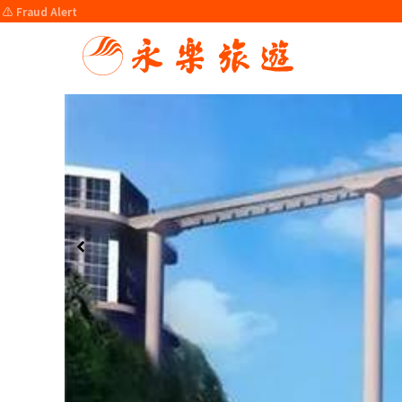
⚠️ Fraud Alert