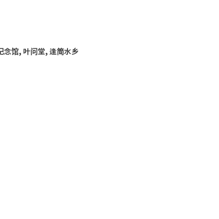
峡峡谷漂流,被冠以
漂流之乡
“
漂流之王
”
的称号
念馆, 叶问堂, 逢简
水乡
端，面积
5
.
2
平方千
米，是广东四大水乡之一，有广东
“
小周
景区
,
1926
年是已故旅美华侨谢
维立先生修建
入《世界遗产名