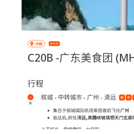
中国
旅行团
C20B -
广东美食团
(MH
行程
槟城 - 中转城市 - 广州 - 清远
1
早
午
天
集合于槟城国际机场乘搭客机飞往
广州
抵达后,前往
清远
,
黄腾峡玻璃桥天门玄廊
上下缆车、含蜡像馆、台风馆
...