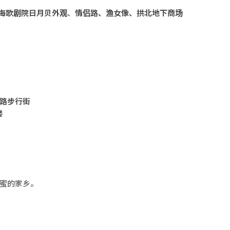
海歌剧院日月贝外观
、
情侣路、渔女像、拱北地下商场
路步行街
楼
区沙湾镇紫坭
村，建于清朝末年， 占地五亩
,
是集清官文化、岭
一体的大型岭南文化
山水园林，是国家
4A
级旅游景区。
蜜的家乡。