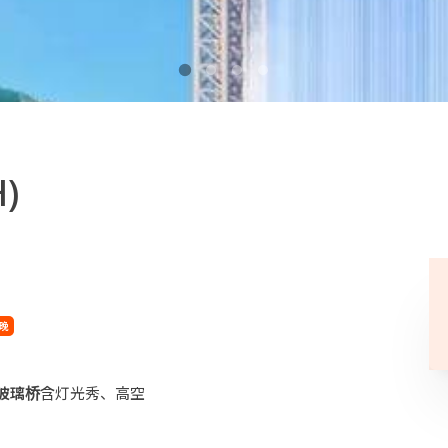
)
晚
玻璃桥
含灯光秀、高空