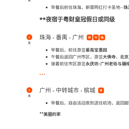
天
录》，成为中国第35个世界遗产。
早餐后前往珠海，新晋网红打卡圣地--
珠
**夜宿于粤财皇冠假日或同级
珠海 - 番禺 - 广州
5
早
午
晚
天
早餐后，前往游览
番禺宝墨园
午餐后返回广州市区，游览
大佛寺
、
北京
接着前往市区游览
永庆坊-广州老街与骑
...
**夜宿于金沙洲温特姆或同级
*番禺宝墨园 - 宝墨园位于广东省广州市番禺
广州 - 中转城市 - 槟城
6
早
南古建
筑、岭南园林艺术、珠三角水乡特色于
天
早餐后，自由活动直到送往机场，返回甜
**美丽的家