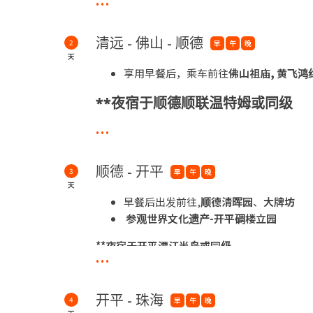
**夜宿于狮子湖喜来登或同级
清远 - 佛山 - 顺德
2
早
午
晚
*黄腾峡玻璃桥 - 腾峡生态旅游区,客观望黄腾
天
享用早餐后，乘车前往
佛山祖庙, 黄飞鸿纪
**夜宿于顺德顺联温特姆或同级
...
*
逢简水乡
-
地处广东省佛山市顺德区杏坛镇北
庄
”
之称
顺德 - 开平
3
早
午
晚
天
早餐后出发前往,
顺德清晖园
、
大牌坊
参观世界文化遗产-开平碉楼立园
**夜宿于开平潭江半岛或同级
...
*
开平碉楼立园
-
为国家
5
A
级旅游
的。2007年，开平碉楼正式被收
开平 - 珠海
4
早
午
晚