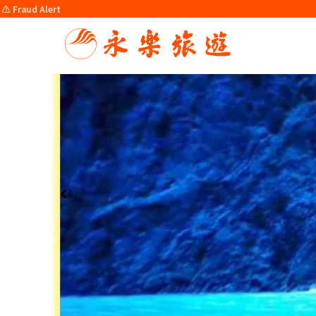
⚠️ Fraud Alert