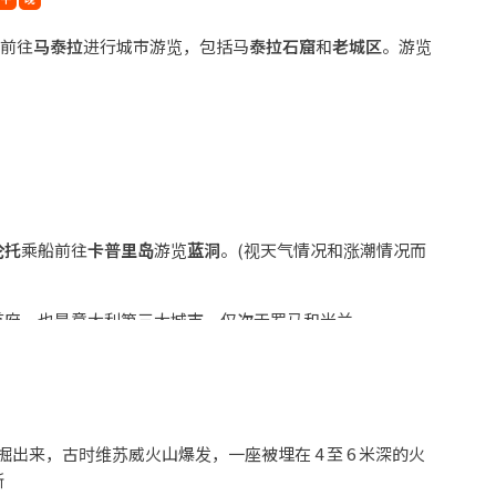
来前往
马泰
拉
进行城市游览，包括马
泰拉石窟
和
老城区
。游览
伦托
乘船前往
卡普里岛
游览
蓝洞
。(视天气情况和涨潮情况而
首府，也是意大利第三大城市，仅次于罗马和米兰。
发掘出来，古时维苏威火山爆发，一座被埋在 4 至 6 米深的火
斯