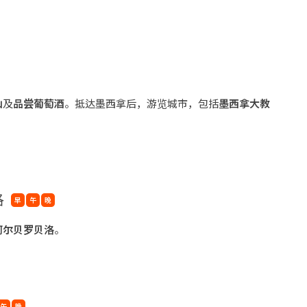
山
及
品尝葡
萄酒
。抵达墨西拿后，游览城市，包括
墨西拿大教
洛
早
午
晚
阿尔贝罗贝
洛
。
午
晚