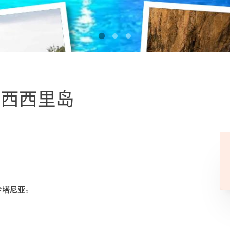
+西西里岛
卡塔尼亚
。