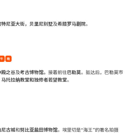
埃特尼亚大
街，贝里尼别墅
及
希腊罗马剧院
。
午
晚
神殿之谷
及
考古博物馆。
接着前往
巴勒莫
。抵达后，巴勒莫市
，马托拉纳教堂和
独修者若望教堂
。
帕尼古城
和
努比亚盐田博物馆
。埃里切是“海王”的著名拍摄