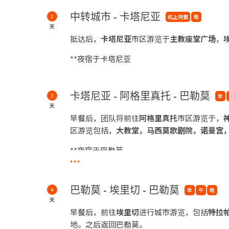
中转城市 - 卡塔尼亚
2
机上用餐
晚
天
抵达后，
卡塔尼亚
市区游览于
主教座堂广场
，
**夜宿于卡塔尼亚
卡塔尼亚 - 阿格里真托 - 巴勒莫
3
早
天
早餐后，团队将前往
阿格里真托
市区游览于，
区游览包括，
大教堂，马西莫歌剧院，诺曼宫
**夜宿于巴勒莫
...
巴勒莫 - 埃里切 - 巴勒莫
4
早
午
晚
天
早餐后，前往
埃里切
进行城市游览，包括
特拉
地。之后返回巴勒莫。