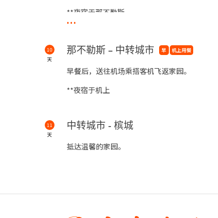
**夜宿于那不勒斯
...
那不勒斯 – 中转城市
10
早
机上用餐
天
早餐后，送往机场乘搭客机飞返家园。
**夜宿于机上
中转城市 - 槟城
11
天
抵达温馨的家园。