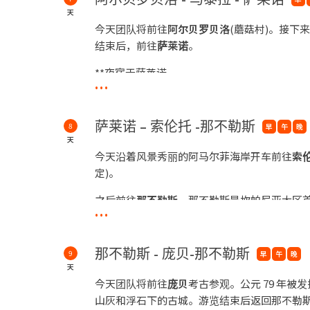
天
今天团队将前往
阿尔贝罗贝洛
(蘑菇村)。接下
结束后，前往
萨莱诺
。
**夜宿于萨莱诺
...
萨莱诺 – 索伦托 -那不勒斯
8
早
午
晚
天
今天沿着风景秀丽的阿马尔菲海岸开车前往
索
定)。
之后前往
那不勒斯
。那不勒斯是坎帕尼亚大区
...
**夜宿于那不勒斯
那不勒斯 - 庞贝-那不勒斯
9
早
午
晚
天
今天团队将前往
庞贝
考古参观。公元 79 年被
山灰和浮石下的古城。游览结束后返回那不勒