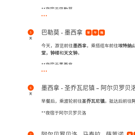
**夜宿于巴勒莫
...
巴勒莫 - 墨西拿
5
早
午
晚
天
今天，游览前往
墨西拿
，乘搭缆车前往
埃特纳
堂，钟
楼
和
天文钟
。
**夜宿于墨西拿
...
墨西拿 - 圣乔瓦尼镇 – 阿尔贝罗贝
6
天
早餐后，乘渡轮前往
圣乔瓦尼镇
。抵达后前往
**夜宿于阿尔贝罗贝洛
阿尔贝罗贝洛 - 马泰拉 - 萨莱诺
7
早