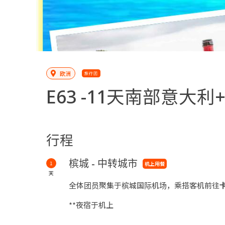
欧洲
旅行团
E63 -
11天南部意大利
行程
槟城 - 中转城市
1
机上用餐
天
全体团员聚集于槟城国际机场，乘搭客机前往
**夜宿于机上