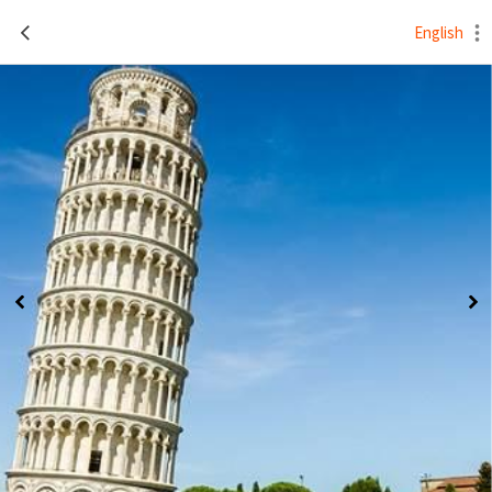
English