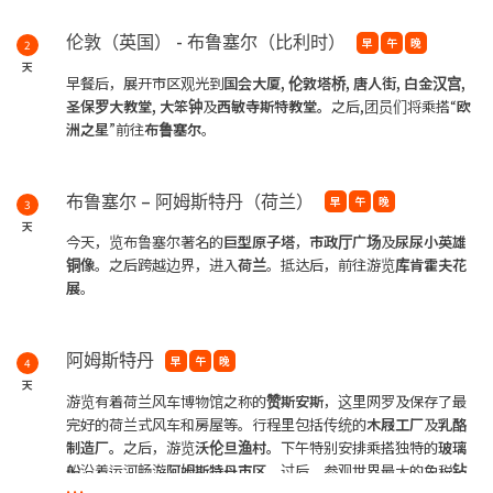
伦敦（英国） - 布鲁塞尔（比利时）
早
午
晚
2
天
早餐后，展开市区观光到
国会大厦, 伦敦塔桥, 唐人街, 白金汉宫,
圣保罗大教堂, 大笨钟
及
西敏寺斯特教堂。
之后,团员们将乘搭“
欧
洲之星
”前往
布鲁
塞尔
。
布鲁塞尔 – 阿姆斯特丹（荷兰）
早
午
晚
3
天
今天，览布鲁塞尔著名的
巨型原子塔
，
市政厅广场
及
尿尿小英雄
铜像
。之后跨越边界，进入
荷兰
。抵达后，前往游览
库肯霍夫花
展
。
阿姆斯特丹
早
午
晚
4
天
游览有着荷兰风车博物馆之称的
赞斯安斯
，这里网罗及保存了最
完好的荷兰式风车和房屋等。行程里包括传统的
木屐工厂
及
乳酪
制造厂。
之后，游览
沃伦旦渔村。
下午特别安排乘搭独特的
玻璃
船
沿着运河畅游
阿姆斯特丹市区
。过后，参观世界最大的免税
钻
...