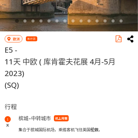
欧洲
旅行团
E5 -
11天 中欧 ( 库肯霍夫花展 4月-5月
2023)
(SQ)
行程
槟城–中转城市
机上用餐
1
天
集合于槟城国际机场，乘搭客机飞往英国
伦敦
。