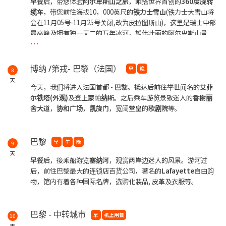
早餐后，带您体验
阿尔卑斯山之旅
，乘搭世界首创的
360度旋转
缆车
，带您前往海拔10，000英尺的
铁力士雪山
(铁力士大雪山将
会在11月05号-11月25号关闭,改为皮拉图斯山)，这里是瑞士中部
最高峰及拥有独一无二的万年冰河，雄伟壮丽的阿尔卑斯山景
...
色。在此您也可欣赏到
冰洞
。之后，团队将前往博纳 /第戎。
博纳 /第戎- 巴黎（法国）
早
晚
8
天
今天，我们将进入法国首都 -
巴黎
。抵达后前往举世闻名的
艾菲
尔铁塔
(
外观)
及登上
蒙帕纳斯
。之后乘车游览景致迷人的
香榭丽
舍大道
，
协和
广场
，
凯旋门
，宽阔堂皇的
歌剧院
等。
巴黎
早
午
晚
9
天
早餐后，後乘船游览
塞纳河
，观赏两岸边迷人的风景。游河过
后，前往巴黎最大的连锁店百货公司，著名的
Lafayette
自由购
物，馆内有着各种国际名牌，选购化装品, 皮革及衣服等。
巴黎 - 中转城市
早
机上用餐
10
天