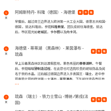
石切割厂
之一，让您了解钻石切割的工程。
阿姆斯特丹- 科隆（德国）- 海德堡
早
午
晚
5
天
早餐后，越过荷兰边界进入欧洲第一大工业大国，德意志共和国-
德国 。抵达科隆后，参观
科隆教堂
。团队续前往海德堡。抵达
后，市区观光如
老城区
，
卡尔桥
以及
内卡河
。
海德堡 - 蒂蒂湖 （黑森林）- 莱茵瀑布 -
6
早
午
晚
琉森
天
早上沿着黑森林区到达渡假胜地，景色秀丽的
蒂蒂湖畔
。午餐
后，参观
咕咕钟制
造过程
，在此您也可选购珍贵的琥珀饰品及闻
名于世的水晶。过后越过德国边界进入手表国王 -
瑞士
，途中参
观声势壮观的欧洲第一大瀑布 -
莱茵瀑布
。下午前往琉森市区参
...
观如
狮子纪念碑
，
卡贝尔桥，琉森湖，以及
老城市
等。空余的时
间，您可在中古世纪风格的街道中寻幽访胜一番或自由选购瑞士
名表或著名巧克力。
琉森 （瑞士）- 铁力士雪山 -博纳 /第戎(法
7
早
午
晚
国)
天