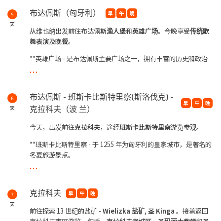
布达佩斯（匈牙利）
早
午
晚
5
天
从维也纳出发前往布达佩斯
渔人堡
和
英雄广场
。今晚享受
传统
歌
舞表演
及
晚餐
。
**英雄广场 - 是布达佩斯主要广场之一，拥有丰富的历史和政治
...
内涵。
**夜宿于布达佩斯
布达佩斯 - 班斯卡比斯特里察(斯洛伐克) -
6
早
午
晚
克拉科夫（波 兰）
天
今天，出发前往
克拉科夫
，途经
班斯卡比斯特里察
游览参观。
**班斯卡比斯特里察 - 于 1255 年为匈牙利的皇家城市，是著名的
冬夏旅游景点。
...
**夜宿于克拉科夫
克拉科夫
早
午
晚
7
天
前往探索 13 世纪的盐矿 -
Wielizka 盐矿, 圣 Kinga
。接着返回