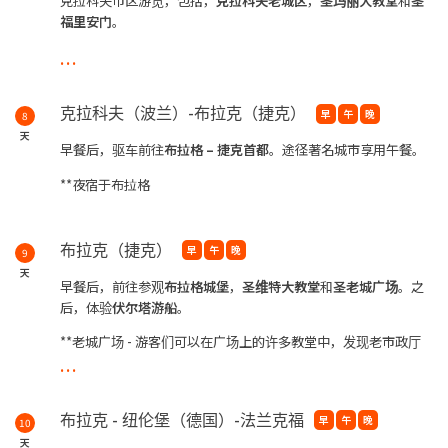
克拉科夫市区游览，包括，
克拉科夫老城区
，
圣玛丽大教堂
和
圣
福里安门
。
...
** Wielizka 盐矿 - 开采时间已有 900 年，它曾经是世界上最大和
最古老的盐矿。
**圣福里安门 - 位于波兰克拉科夫，是一座著名的波兰哥特式塔
克拉科夫（波兰）-布拉克（捷克）
早
午
晚
8
楼，建于 14 世纪初，使用红色花岗岩砌筑，是克拉科夫老城防御
天
早餐后，驱车前往
布拉格
–
捷克首都
。途径著名城市享用午餐。
工事的一部分。
**夜宿于布拉格
**夜宿于克拉科夫
布拉克（捷克）
早
午
晚
9
天
早餐后，前往参观
布拉格城堡
，
圣维特大教堂
和
圣老城广
场
。之
后，体验
伏尔塔游船
。
**老城广场 - 游客们可以在广场上的许多教堂中，发现老市政厅
...
外墙上著名的天文钟，而旧市政厅的塔楼则可供用来观看老城全
景。包括哥特式和巴洛克式的各种建筑风格。
**圣维特大教堂圣 - 这座大教堂是哥特式建筑的典范，是该国最
布拉克 - 纽伦堡（德国）-法兰克福
早
午
晚
10
大和最重要的教堂。
天