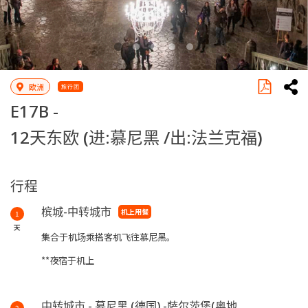
欧洲
旅行团
E17B -
12天东欧 (进:慕尼黑 /出:法兰克福)
行程
槟城-中转城市
机上用餐
1
天
集合于机场乘搭客机飞往慕尼黑。
**夜宿于机上
中转城市 - 慕尼黑 (德国) -萨尔茨堡(奥地
2