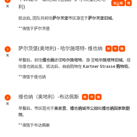
机上用
晚
利)
天
餐
抵达后, 团队将前往
萨尔茨堡
市区游览于
萨尔茨堡旧城
。
**夜宿于萨尔茨堡
萨尔茨堡(奥地利) - 哈尔施塔特- 维也纳
早
午
晚
3
天
早餐后，前往
维也纳
途径
哈尔施塔特
。游 览
哈尔施塔特旧
城
。续
往维也纳出发。抵达后，自由购物在
Kartner Strasse 购
物街
。
**夜宿于维也纳
维也纳（奥地利）-布达佩斯
早
午
晚
4
天
早餐后，市区观光于
美泉宫
，
维也纳城市公园
和
维也纳国家歌
剧
院
。
**夜宿于布达佩斯