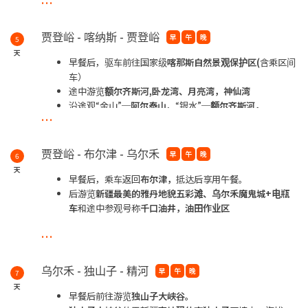
下午前往
贾登峪
酒店区入住。
**夜宿于贾登峪
贾登峪 - 喀纳斯 - 贾登峪
早
午
晚
5
天
早餐后，驱车前往国家级
喀那斯自然景观保护区(
含乘区间
车）
途中游览
额尔齐斯河,卧龙湾、月亮湾，神仙湾
沿途观“金山”─
阿尔泰山
，“银水”─
额尔齐斯河，
...
后驱车前往
喀纳斯湖
，喀纳斯湖位于布尔津县境内。进入
喀纳斯景区
（含乘坐环保车）登上
观鱼亭
，俯瞰
哈那斯湖
全景。
贾登峪 - 布尔津 - 乌尔禾
早
午
晚
6
天
**夜宿于贾登峪
早餐后，乘车返回
布尔津，
抵达后享用午餐。
后游览
新疆最美的雅丹地貌五彩滩、乌尔禾魔鬼城+电瓶
车
和途中参观号称
千口油井，油田作业区
...
**夜宿于乌尔禾
乌尔禾 - 独山子 - 精河
早
午
晚
7
天
早餐后前往游览
独山子大峡谷。