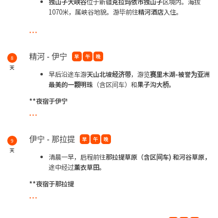
独山子大峡谷
位于新疆
克拉玛依市独山子
区境内。海拔
1070米，属峡谷地貌。游毕前往
精河酒店
入住。
...
**夜宿于精河
精河 - 伊宁
早
午
晚
8
天
早后沿途车游
天山北坡经济带
，游览
赛里木湖-被誉为亚洲
最美的一颗明
珠
（含区间车）和
果子沟大桥。
**夜宿于伊宁
...
伊宁 - 那拉提
早
午
晚
9
天
清晨一早，启程前往
那拉提草原（含区间车) 和河谷草原，
途中经过
薰衣
草田。
**夜宿于那拉提
...