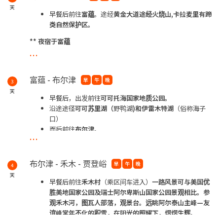
天
早餐后前往
富蕴
。途经
黄金大道途经火烧山,卡拉麦里有蹄
类自然保护区。
** 夜宿于富蕴
...
*黄金大道途经火烧山-- 因朝日获夕阳的映照在连绵起伏的山丘，
犹如在燃烧
火焰而得名
富蕴 - 布尔津
早
午
晚
3
* 卡拉麦里有蹄类自然保护区-- 属国家保护的珍稀动物保护区,有
天
蒙新野驴、
普氏野马、鹅喉羚、黄羊等。
早餐后，出发前往
可可托海国家地质公园。
沿途途径
可可苏里湖（
野鸭湖
)和伊雷木特湖
（俗称海子
口）
而后前往
布尔津
。
...
**夜宿于布尔津
*可可托海国家地质公园
--
地震断裂带遗迹,全长 176 公里，一般
布尔津 - 禾木 - 贾登峪
早
午
晚
4
宽度 10 米，
最大宽度达 4 公里。素有“地质博物馆”之称。
天
早餐后前往
禾木村
（乘区间车进入）
一路风景可与美国优
胜美地国家公园及
瑞士阿尔卑斯山国家公园景观相比。参
观禾木河，图瓦人部落，观景台。远
眺阿尔泰山主峰—友
谊峰常年不化的积雪，在阳光的照耀下，熠熠生辉。
...