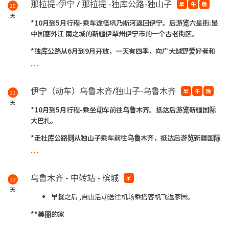
那拉提-伊宁 / 那拉提 -独库公路-独山子
早
午
晚
10
天
*10月到5月行程-乘车途径巩乃斯河返回伊宁。后游览六星街:是
中国塞外江
南之城的新疆伊犁州伊宁市的一个古老街区。
*独库公路从6月到9月开放，一天有四季，向广大越野爱好者和
...
自驾游游客
展现了“一日游四季、十里不同天”的壮美奇景。
**夜宿于伊宁/独山子
伊宁（动车）乌鲁木齐/独山子-乌鲁木齐
早
午
晚
11
天
*10月到5月行程-乘坐动车前往乌鲁木齐。抵达后游览新疆国际
大巴扎。
*走杜库公路则从独山子乘车前往乌鲁木齐，抵达后游览新疆国际
...
大巴扎。
**夜宿于乌鲁木齐
乌鲁木齐 - 中转站 - 槟城
早
12
天
早餐之后 ,自由活动送往机场乘搭客机飞返家园。
**美丽的家