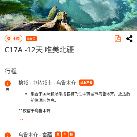
中国
旅行团
C17A -
12天 唯美北疆
行程
槟城 - 中转城市 - 乌鲁木齐
机上用餐
1
天
集合于国际机场乘搭客机飞往中转城市
乌鲁木齐。
抵达后
前往酒店休息。
**夜宿于乌鲁木齐
...
乌鲁木齐 - 富蕴
早
午
晚
2