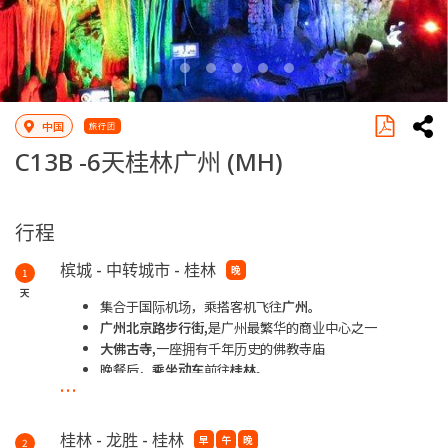
中国
旅行团
C13B -
6天桂林广州
(MH)
行程
槟城 - 中转城市 - 桂林
晚
1
天
集合于国际机场，乘搭客机飞往
广州。
广州北京路步行街,
是广州最繁华的商业中心之一
大佛古寺,
一座拥有千年历史的佛教寺庙
晚餐后，
乘坐动车
前往
桂林
。
...
**夜宿于桂林喜来登饭店或同级 5 星
桂林 - 龙胜 - 桂林
早
午
晚
2