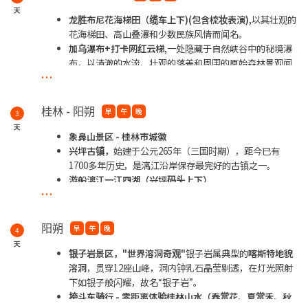
天
龙胜布尼花海梯田（缆车上下)(包含梳妆表演),
以其壮观的
花海梯田、高山叠瀑和少数民族风情而闻名。
加乌瀑布+打卡网红云梯,
一处隐藏于自然峡谷中的秘境瀑
布，以清澈的水流、壮观的落差和周围的原始森林景观闻
...
名。悬挂于悬崖边或高空的阶梯式观景台，适合拍摄震撼
的“天空之境”效果照片。
拜访当地红瑶阿嫂家+品尝油茶+拦门酒
桂林 - 阳朔
早
午
晚
3
天
**夜宿于桂林喜来登饭店或同级 5 星
象鼻山景区 - 桂林市城徽
兴坪古镇，
始建于公元265年（三国时期），距今已有
1700多年历史，是漓江沿岸保存最完好的古镇之一。
游船漓江一江四湖（兴坪码头上下）
...
阳朔西街，中西文化交融的千年老街，
始建于隋朝，已有
1400多年历史，因近代外国游客聚集而充满中西合璧风
格。
阳朔
早
午
晚
4
天
**夜宿于阳朔新西街国际度假酒店同级 5 星
银子岩景区，
"世界溶洞奇观"
银子岩属典型的
喀斯特地貌
溶洞
，贯穿12座山峰，洞内钟乳石晶莹剔透，在灯光照射
一江”为漓江，“四湖”为榕湖、桂湖、木龙湖、衫湖。是桂林
环城
下如银子般闪耀，故名“银子岩”。
水系的重要组成部分。旅客可以乘坐船穿梭于这两江四湖当
中，
挎斗车骑行 - 零距离体验桂林山水（春赏花、夏赏禾、秋
湖岸风景优美，让人留连忘返，最特别是从两江进入四湖时
因为
...