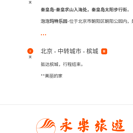
天
秦皇岛-秦皇求山入海处，秦皇岛太阳步行街
。
泡泡玛特乐园
-位于北京市朝阳区朝阳公园内，是
...
北京-外观‘鸟巢’+‘水立方’
**夜宿于
北京
北京 - 中转城市 - 槟城
8
早
天
抵达槟城，行程结束。
**美丽的家