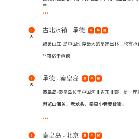
景。
...
**夜宿于
古北水镇
古北水镇 - 承德
**夜宿于
北京
5
早
午
晚
天
避暑山庄-
是中国现存最大的皇家园林，欣赏承
**夜宿于
承德
承德 - 秦皇岛
6
早
午
晚
天
秦皇岛-
秦皇岛位于中国河北省东北部，是一座
游览山海关，老龙头，秦皇小巷美食街
。
...
**夜宿于
秦皇岛
秦皇岛 - 北京
7
早
午
晚