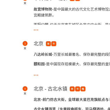
天
故宫博物院-
是中国最大的古代文化艺术博物馆
宫殿建筑群。
天坛公园-
位于北京市东城区永定门内大街，是中
...
年），是明清两代皇帝祭天、祈谷的重要场所
网红打卡地一三里屯太古里
北京
3
早
午
天
**夜宿于
北京
八达岭长城-
万里长城最著名、保存最完整的段
颐和园-
是中国现存规模最大、保存最完整的皇
...
冬奥会标志首钢大跳台-‘雪飞天’
网红打卡地-五棵松华熙 LIVE
晚餐在
华熙 LIV
北京 - 古北水镇
街同时自由选择用餐
（餐费自
费）
。
4
早
午
晚
天
**夜宿于
北京
北京-前门仿古大街，全球最大星巴克旗航点与 P
古北水镇游览（含单程电瓶车，司马烧酒坊，永