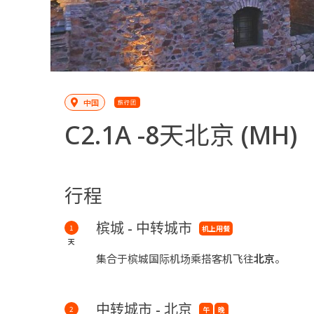
中国
旅行团
C2.1A -
8天北京
(MH)
行程
槟城 - 中转城市
1
机上用餐
天
集合于槟城国际机场乘搭客机飞往
北京
。
中转城市 - 北京
2
午
晚