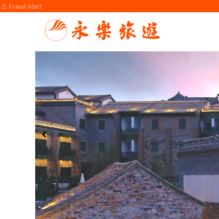
⚠️ Fraud Alert