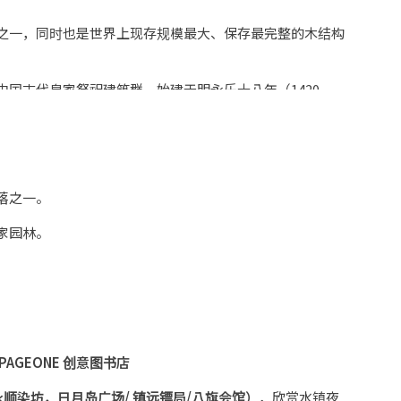
之一，同时也是世界上现存规模最大、保存最完整的木结构
国古代皇家祭祀建筑群，始建于明永乐十八年（1420
。
落之一。
家园林。
E 美食街，天南地北各地
风味小吃，应有尽有俭由人，
客人可逛
AGEONE 创意图书店
顺染坊，日月岛广场/
镇远镖局/八旗会馆）
，欣赏水镇夜