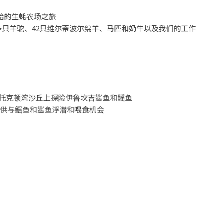
原始的生蚝农场之旅
0多只羊驼、42只维尔蒂波尔绵羊、马匹和奶牛以及我们的工作
的斯托克顿湾沙丘上探险伊鲁坎吉鲨鱼和鳐鱼
提供与鳐鱼和鲨鱼浮潜和喂食机会