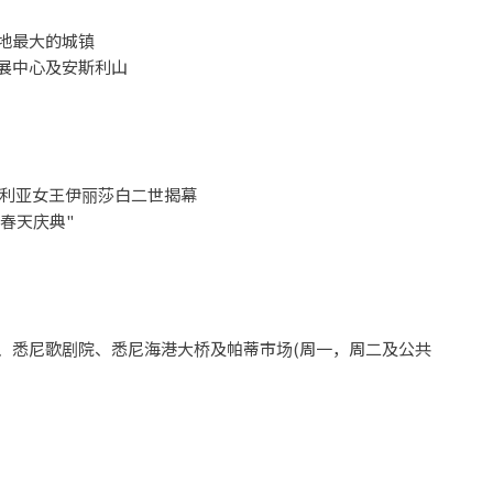
高地最大的城镇
会展中心及安斯利山
由澳大利亚女王伊丽莎白二世揭幕
的春天庆典"
椅、悉尼歌剧院、悉尼海港大桥及帕蒂市场(周一，周二及公共