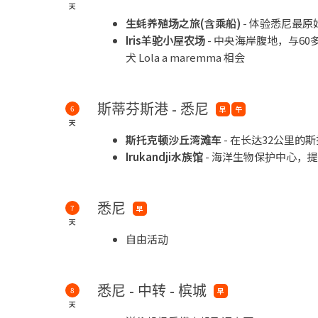
天
生蚝养殖场之旅
(
含乘船
)
- 体验悉尼最
Iris
羊驼小屋农场
- 中央海岸腹地，与6
犬 Lola a maremma 相会
斯蒂芬斯港 - 悉尼
6
早
午
天
斯托克顿沙丘湾滩车
- 在长达32公里
Irukandji
水族馆
- 海洋生物保护中心，
悉尼
7
早
天
自由活动
悉尼 - 中转 - 槟城
8
早
天