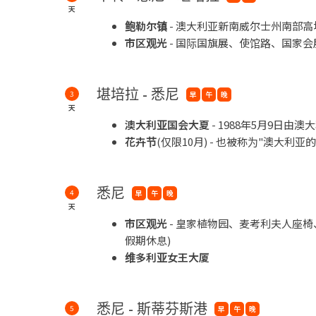
天
鲍勒尔镇
- 澳大利亚新南威尔士州南部
市区观光
- 国际国旗展、使馆路、国家
堪培拉 - 悉尼
3
早
午
晚
天
澳大利亚国会大夏
- 1988年5月9日
花卉节
(仅限10月) - 也被称为"澳大利亚
悉尼
4
早
午
晚
天
市区观光
- 皇家植物园、麦考利夫人座
假期休息)
维多利亚女王大厦
悉尼 - 斯蒂芬斯港
5
早
午
晚