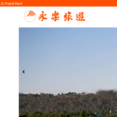
⚠️ Fraud Alert