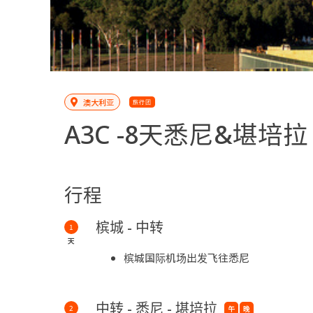
澳大利亚
旅行团
A3C -
8天悉尼&堪培拉
行程
槟城 - 中转
1
天
槟城国际机场出发飞往悉尼
中转 - 悉尼 - 堪培拉
2
午
晚