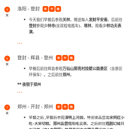
易的烟雨居所
洛阳 - 登封
早
午
晚
5
*3
月
20
日-
3
日
31
日 赏樱花
天
*4
月
1
日-
4
月
30
日 赏牡丹花
今天我们早餐后参观
关林
，赠送每人
发财平安香
。后前往
登封
参观
少林寺
(含双程电瓶车)、
塔林
，观看
少林功夫表
演
。
...
**
夜宿于登封
*
少林寺- 禅宗祖庭、天下第一名刹、中国功夫的发源地
**10
月
20
日-
11
月
15
日少林寺观赏金色银❹叶
**
登封 - 辉县 - 登州
早
午
晚
6
天
早餐后前往辉县参观
万仙山郭亮村挂壁公路景区
（含景区
环保车）。之后前往
郑州
。
**
夜宿于郑州
...
*挂壁公路-绝壁长廊，既有雄强而苍茫的石壁景观、又有妙曼而
秀雅的山乡风韵，集雄、壮、奇、幽、峻为一体
郑州 - 开封 - 郑州
早
午
晚
7
天
早餐之后 ,早餐后参观
清明上河园，
特安排品尝
北宋网红小
吃-大
宋切糕。郑州品尝信阳毛尖茶。
之后前往
戏剧幻城只