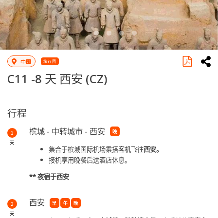
中国
旅行团
C11 -
8 天 西安
(CZ)
行程
槟城 - 中转城市 - 西安
晚
1
天
集合于槟城国际机场乘搭客机飞往
西安。
接机享用晚餐后送酒店休息。
**
夜宿于西安
西安
早
午
晚
2
天