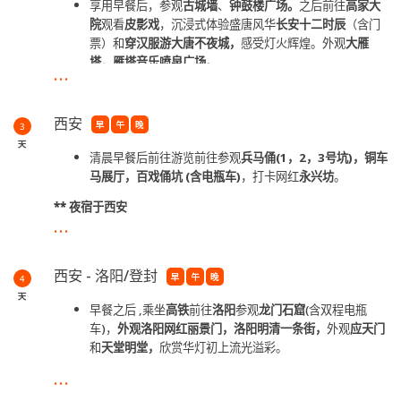
享用早餐后，参观
古城墙
、
钟鼓楼广场。
之后前往
高家大
院
观看
皮影
戏
，沉浸式体验盛唐风华
长安十二时辰
（含门
票）和
穿汉服游大唐不夜城，
感受灯火辉煌。外观
大雁
塔，雁塔音乐喷泉广场。
...
**
夜宿于西安
长安十二时辰主题街区是以唐市井文化为原点，以网剧《长安十
西安
早
午
晚
3
二时辰》IP
为主
题，以沉浸式体验为核心，在建筑，软装，钱
天
币，人物，服装，语言，音乐，故事等领域进行全唐化包装
清晨早餐后前往游览前往参观
兵马俑(1，2，3号坑)，铜车
马展厅，百
戏俑坑 (含电瓶车)
，打卡网红
永兴坊
。
**
夜宿于西安
...
*
兵马俑即秦始皇陵兵马俑，是第一批全国重点文物保护单位、第
一批中国世界遗产
西安 - 洛阳/登封
*5月01
日 -
5月20
日 赏郁金
早
午
晚
4
天
早餐之后 ,乘坐
高铁
前往
洛阳
参观
龙门石窟
(含双程电瓶
车)，
外观洛阳
网红丽景门，洛阳明清一条街，
外观
应天门
和
天堂明堂，
欣赏华灯初上流光溢彩。
...
**
夜宿于洛阳/登封 -
四月团将入住登封（1小时车程到洛阳
）
*
龙门石窟- 伊水河畔，世界文化遗产，石刻艺术宝库。遥望白居