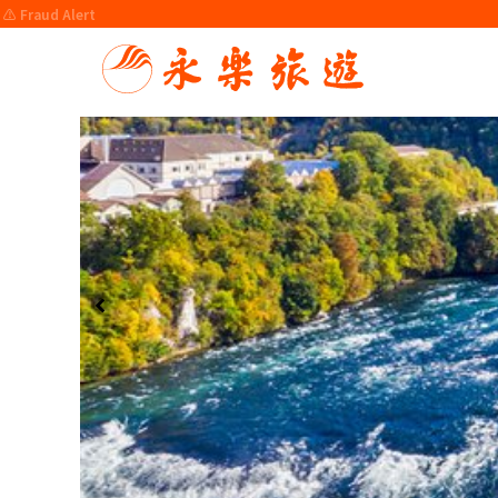
⚠️ Fraud Alert