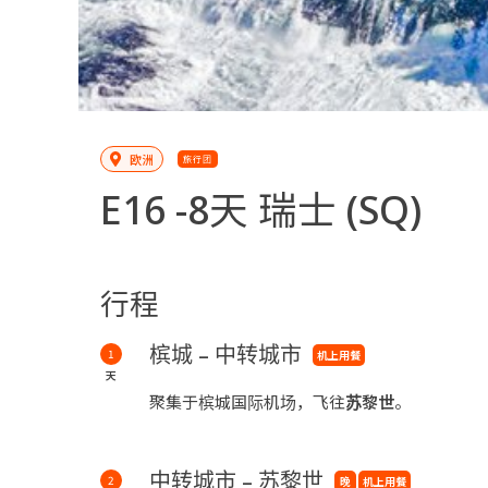
欧洲
旅行团
E16 -
8天 瑞士
(SQ)
行程
槟城 – 中转城市
1
机上用餐
天
聚集于槟城国际机场，飞往
苏黎世
。
中转城市 – 苏黎世
2
晚
机上用餐