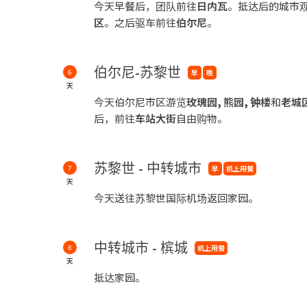
今天早餐后，团队前往
日内瓦
。抵达后的城市
区
。之后驱车前往
伯尔尼
。
伯尔尼-苏黎世
6
早
晚
天
今天伯尔尼市区游览
玫瑰园
,
熊园
,
钟楼
和
老城
后，前往
车站大街
自由购物。
苏黎世 - 中转城市
7
早
机上用餐
天
今天送往苏黎世国际机场返回家园。
中转城市 - 槟城
8
机上用餐
天
抵达家园。