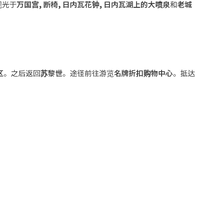
观光于
万国宫
,
断椅
,
日内瓦花钟
,
日内瓦湖上的大喷泉
和
老城
区
。之后返回
苏黎世
。途径前往游览
名牌折扣购物中心
。抵达