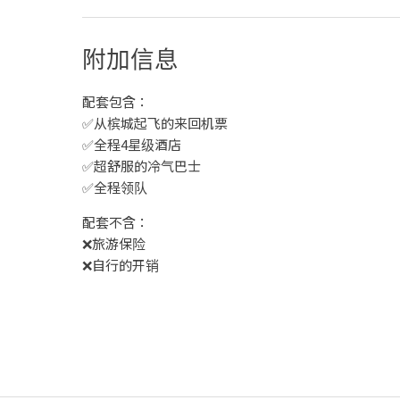
附加信息
配套包含：
✅从槟城起飞的来回机票
✅全程4星级酒店
✅超舒服的冷气巴士
✅全程领队
配套不含：
❌旅游保险
❌自行的开销