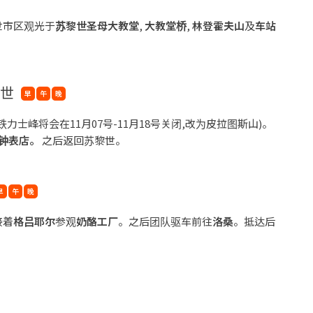
世市区观光于
苏黎
世圣母大教堂
,
大教堂桥
,
林登霍
夫山
及
车站
黎世
早
午
晚
(铁力士峰将会在11月07号-11月18号关闭,改为皮拉图斯山)。
钟表店。
之后返回苏黎世。
早
午
晚
接着
格吕耶尔
参观
奶酪工厂
。之后团队驱车前往
洛桑
。抵达后