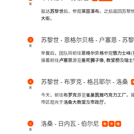
天
抵达
苏黎世
后，参观
莱茵瀑布
。之后返回苏黎
大街
。
苏黎世 - 恩格尔贝格 - 户塞恩 - 苏
3
天
早餐后，团队将前往
恩格尔贝格
参观
铁力士峰
接着前往
卢塞恩
游览
垂死狮子像
,
教堂桥
及
瑞士
苏黎世 - 布罗克 - 格吕耶尔 - 洛桑
4
天
今天，前往
布罗克
游览
雀巢凯雅巧克力工厂
。
市区观光于
洛桑大教堂
及
市政厅
。
洛桑 - 日内瓦 - 伯尔尼
5
早
午
晚
天