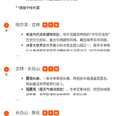
**夜宿于哈尔滨
哈尔滨 - 吉林
早
午
晚
3
天
老道外巴洛克建筑街区，
哈尔滨最具特色的“中华巴洛克”
历史文化街区，融合中西建筑风格，展现城市百年风貌。
冰雪大世界
是世界最大的冰雪主题公园之一，每年冬季吸
引大量游客前来观赏冰雕和参与冰雪活动（如没开放将换
...
成室内冰雪四季梦幻馆）
车游松江中路，外观哥特式天主教堂
吉林 - 长白山
早
午
晚
4
**夜宿于吉林
天
雾凇长廊，
一条冬季景观长廊，两侧树木缀满晶莹雾凇，
宛如童话世界般梦幻迷人。
观雾凇（视天气情况而定），
冬季赏景体验，欣赏树枝银
装素裹、晶莹剔透的自然奇观，宛若仙境
...
朝鲜族古村落（民俗博物馆、体验制做打糕、泡菜、朝鲜
民宿)，
保留朝鲜族传统民居、服饰和风俗文化的民族聚居
地，展现独特的边疆民族风情与历史传承。
长白山 - 敦化
早
午
晚
5