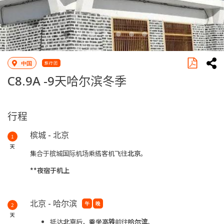
中国
旅行团
C8.9A -
9天哈尔滨冬季
行程
槟城 - 北京
1
天
集合于槟城国际机场乘搭客机飞往
北京
。
**夜宿于机上
北京 - 哈尔滨
午
晚
2
天
抵达
北京
后，
乘坐高铁
前往
哈尔滨。