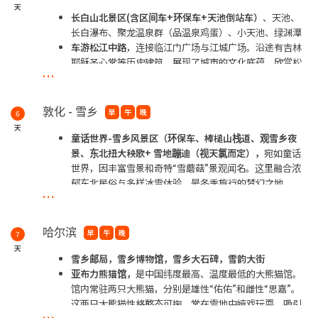
二道白河观秋沙鸭（视天氯而定），
吉林省二道白河地
天
区，观赏秋沙鸭栖息、觅食的自然景观，吸引着众多鸟类
长白山北景区(含区间车+环保车+天池倒站车）
、天池、
爱好者和摄影师前来。
长白瀑布、聚龙温泉群（品温泉鸡蛋）、小天池、绿渊潭
酒店温泉泡汤（自备泳衣）
车游松江中路
，连接临江门广场与江城广场。沿途有吉林
耶稣圣心堂等历史建筑，展现了城市的文化底蕴。欣赏松
**夜宿于长白山
...
花江的美景。
**夜宿于敦化
敦化 - 雪乡
早
午
晚
6
天
童话世界-雪乡风景区（环保车、棒槌山栈道、观雪乡夜
景、东北扭大秧歌+
雪地蹦迪（视天氯而定），
宛如童话
世界，因丰富雪景和奇特“雪蘑菇”景观闻名。这里融合浓
郁东北民俗与多样冰雪体验，是冬季旅行的梦幻之地。
...
**夜宿于雪乡
哈尔滨
早
午
晚
7
天
雪乡邮局，雪乡博物馆，雪乡大石碑，雪韵大街
亚布力熊猫馆，
是中国纬度最高、温度最低的大熊猫馆。
馆内常驻两只大熊猫，分别是雄性“佑佑”和雌性“思嘉”。
这两只大熊猫性格憨态可掬，常在雪地中嬉戏玩耍，吸引
...