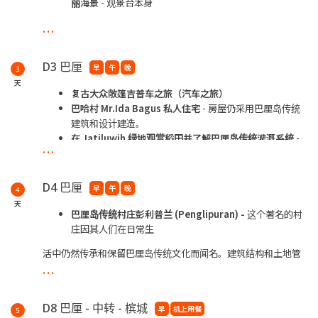
丽海景
- 观景台本身
...
就令人惊叹。从悬崖上俯瞰小半岛，那里有海滩和碧绿的海水，
景色令人惊
叹。
D3 巴厘
早
午
晚
3
天
破碎的海滩
-
海湾看起来像一个巨大的水池，周围环绕着
复古大众敞篷吉普车之旅（汽车之旅）
高大、崎岖、外观独
巴哈村
Mr.Ida Bagus
私人住宅
- 房屋仍采用巴厘岛传统
建筑和设计建造。
特的岩石，形成了一种迷人的月球般的景观。风景如画的海景将
在
Jatiluwih
绿地观赏稻田并了解巴厘岛传统灌溉系统
-
终生铭刻在您
...
巴厘岛的文化传统遗
的记忆中。陡峭而雄伟的悬崖垂直插入翠绿的海水中。从我们站
产，已被列入联合国教科文组织世界遗产名录
在悬崖顶上的
D4 巴厘
早
午
晚
4
Tamblingan
湖
- 巴厘岛最原始、风景如画的湖泊之一。
天
位置，可以鸟瞰美丽的珊瑚礁，形成最令人难以置信的全景。
巴厘岛传统村庄彭利普兰
(Penglipuran) -
这个著名的村
其清澈的湖水倒映着
庄因其人们在日常生
周围的绿色植物，营造出宁静迷人的氛围。该湖是联合国教科文
活中仍然传承和保留巴厘岛传统文化而闻名。建筑结构和土地管
组织列入名录
...
理仍然遵循 Tri
的巴厘岛巴拉特国家公园的一部分，确保了其保存完好和自然魅
Hita Karana 的概念，这是巴厘岛人平衡上帝、人类和环境之间
力。
关系的哲学。
D8 巴厘 - 中转 - 槟城
早
机上用餐
5