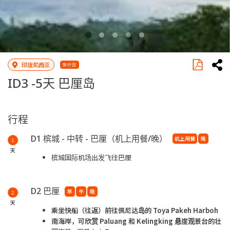
印度尼西亚
旅行团
ID3 -
5天 巴厘岛
行程
D1 槟城 - 中转 - 巴厘（机上用餐/晚）
机上用餐
晚
1
天
槟城国际机场出发飞往巴厘
D2 巴厘
早
午
晚
2
天
乘坐快船（往返）前往佩尼达岛的
Toya Pakeh Harboh
南海岸，可欣赏
Paluang
和
Kelingking
悬崖观景台的壮